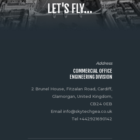
LET'S FLY...
Address
COMMERCIAL OFFICE
ENGINEERING DIVISION
2 Brunel House, Fitzalan Road, Cardiff,
Glamorgan, United Kingdom,
CB24 0EB
Email info@skytechgea.co.uk
Tel +442921690142